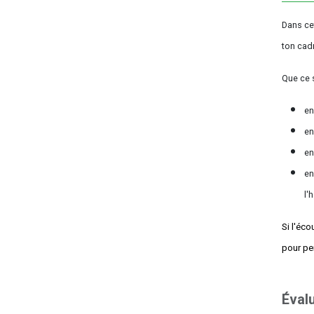
Dans ce
ton cadr
Que ce s
en
en
en
en
l'
Si l'éco
pour pe
Éval