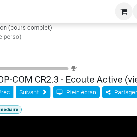
g
Formations
Livres
A propos
Blog
S
n (cours complet)
e perso)
0
%
OP-COM CR2.3 - Ecoute Active (vi
Préc
Suivant
Plein écran
Partage
rmédiaire