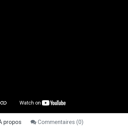
 propos
Commentaires (
0
)