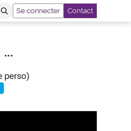
Se connecter
Contact
hop
OP-COM CRC - Communication (cours complet)
e perso)
r