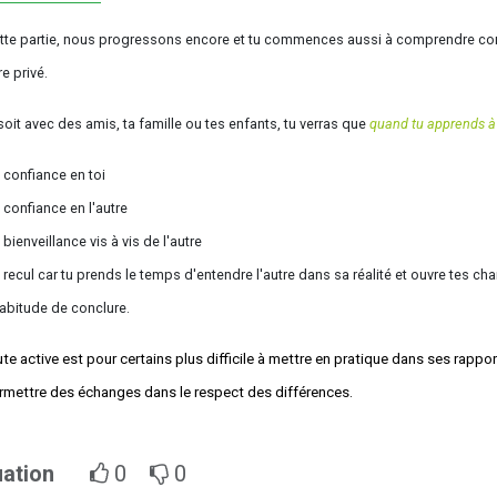
tte partie, nous progressons encore et tu commences aussi à comprendre comm
e privé.
oit avec des amis, ta famille ou tes enfants, tu verras que
quand tu apprends à m
 confiance en toi
 confiance en l'autre
 bienveillance vis à vis de l'autre
 recul car tu prends le temps d'entendre l'autre dans sa réalité et ouvre tes
habitude de conclure.
ute active est pour certains plus difficile à mettre en pratique dans ses rappo
rmettre des échanges dans le respect des différences.
uation
0
0