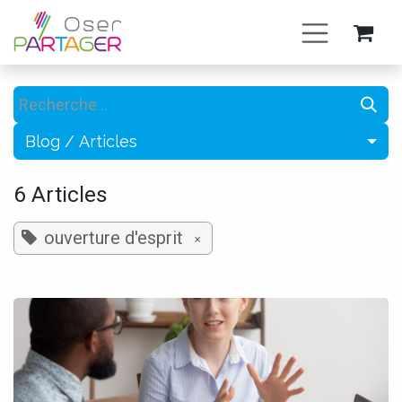
Se rendre au contenu
Blog / Articles
6 Articles
ouverture d'esprit
×