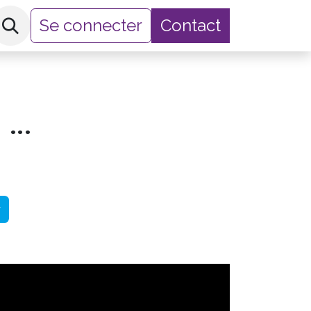
Se connecter
Contact
hop
OP-COM CRC - Communication (cours complet)
r