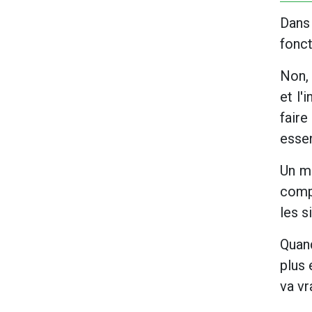
Dans 
fonc
Non, 
et l'
faire
essen
Un m
compt
les s
Quan
plus 
va v