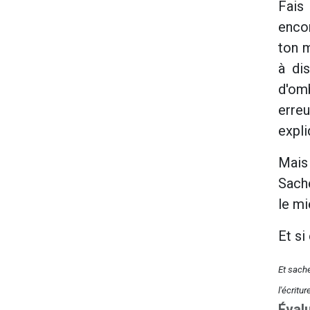
Fais
encor
ton m
à dis
d'om
erreu
expli
Mais 
Sache
le m
Et si
Et sache
l'écritu
Éval