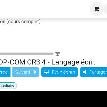
g
Formations
Livres
A propos
Blog
S
n (cours complet)
0
%
OP-COM CR3.4 - Langage écrit
Préc
Suivant
Plein écran
Partage
rmédiaire