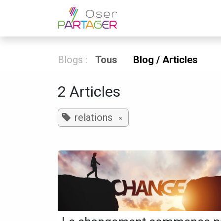
Se rendre au contenu
Home
Coachin
Blogs :
Tous
Blog / Articles
2 Articles
relations
×