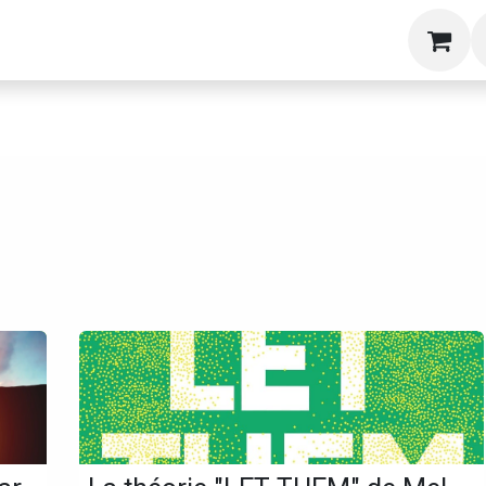
g
Formations
Livres
A propos
Blog
S