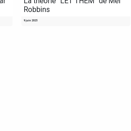
ar
La théorie "LET THEM" de Mel
Robbins
9 juin 2025