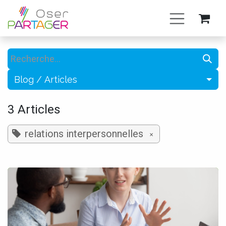
Se rendre au contenu
Blog / Articles
3 Articles
relations interpersonnelles
×