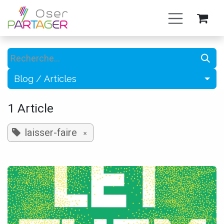
Se rendre au contenu
Blog / Articles
1 Article
laisser-faire
×