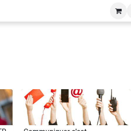
g
Formations
Livres
A propos
Blog
S