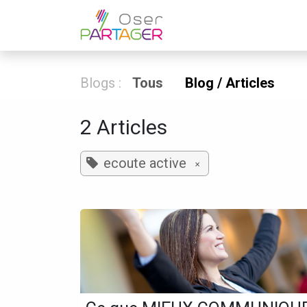
Se rendre au contenu
Home
Coachin
Blogs :
Tous
Blog / Articles
2 Articles
ecoute active
×