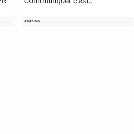
ER
Communiquer c'est...
3 sept. 2022