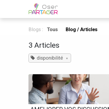
Se rendre au contenu
Home
Coachin
Blogs :
Tous
Blog / Articles
3 Articles
disponibilité
×