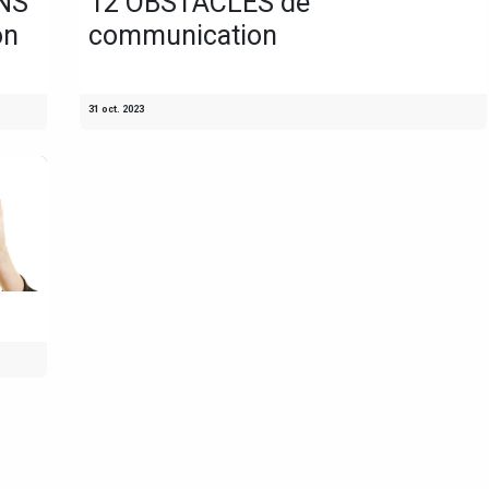
NS
12 OBSTACLES de
on
communication
31 oct. 2023