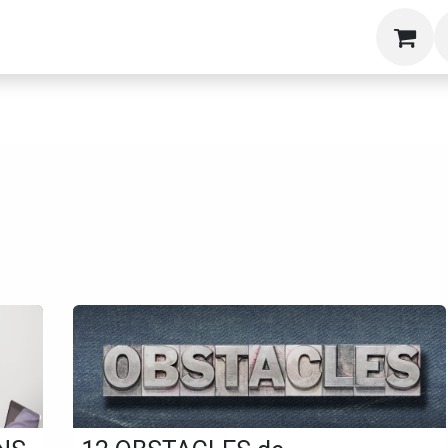
g
Formations
Livres
A propos
Blog
S