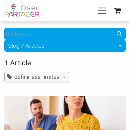
Se rendre au contenu
Blog / Articles
1 Article
définir ses limites
×