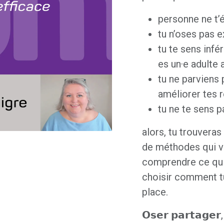
personne ne t’é
tu n’oses pas e
tu te sens infé
es un·e adulte 
tu ne parviens 
améliorer tes 
tu ne te sens p
alors, tu trouveras
de méthodes qui v
comprendre ce qui
choisir comment t
place.
𝗢𝘀𝗲𝗿 𝗽𝗮𝗿𝘁𝗮𝗴𝗲𝗿,