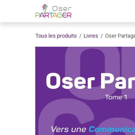
Se rendre au contenu
Home
Coachin
Tous les produits
Livres
Oser Parta