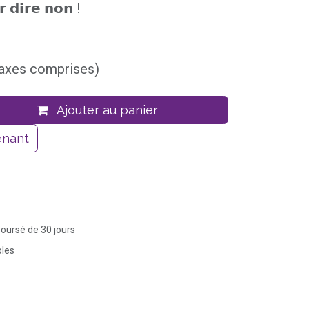
𝗿 𝗱𝗶𝗿𝗲 𝗻𝗼𝗻 !
taxes comprises)
Ajouter au panier
enant
boursé de 30 jours
bles