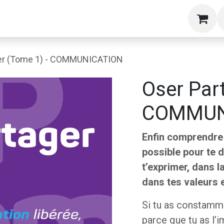
g
Formations
Livres
A propos
Blog
S
ger (Tome 1) - COMMUNICATION
Oser Par
COMMUN
Enfin comprendre
possible pour te d
t’exprimer, dans la
dans tes valeurs e
Si tu as constamm
parce que tu as l’