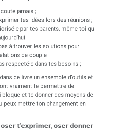
coute jamais ;
xprimer tes idées lors des réunions ;
riorisé·e par tes parents, même toi qui
aujourd’hui
pas à trouver les solutions pour
relations de couple
as respecté·e dans tes besoins ;
 dans ce livre un ensemble d’outils et
ont vraiment te permettre de
 bloque et te donner des moyens de
u peux mettre ton changement en
 𝗼𝘀𝗲𝗿 𝘁’𝗲𝘅𝗽𝗿𝗶𝗺𝗲𝗿, 𝗼𝘀𝗲𝗿 𝗱𝗼𝗻𝗻𝗲𝗿