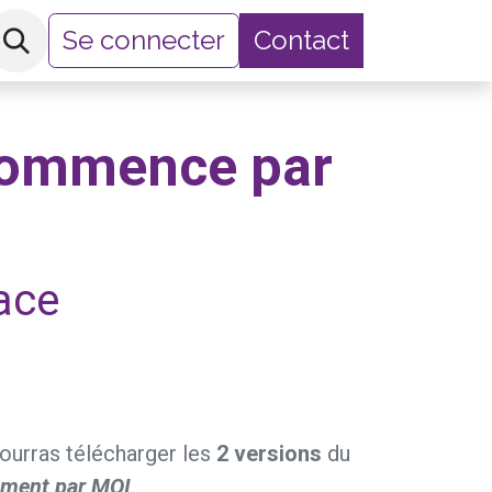
Se connecter
Contact
hop
commence par
ace
pourras télécharger les
2 versions
du
ment par MOI
.